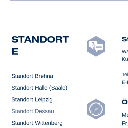
STANDORT
S
E
W
Kü
Te
Standort Brehna
E-
Standort Halle (Saale)
Standort Leipzig
Ö
Standort Dessau
Mo
Standort Wittenberg
Fr