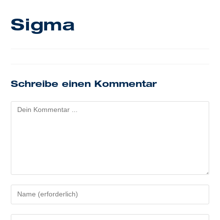
Sigma
Schreibe einen Kommentar
Kommentieren
Gib
deinen
Namen
Gib