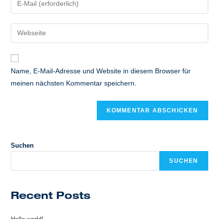
oder
deine
Benutzernamen
E-
Gib
zum
Mail-
deine
Kommentieren
Adresse
Website-
ein
zum
URL
Name, E-Mail-Adresse und Website in diesem Browser für
Kommentieren
ein
meinen nächsten Kommentar speichern.
ein
(optional)
Suchen
SUCHEN
Recent Posts