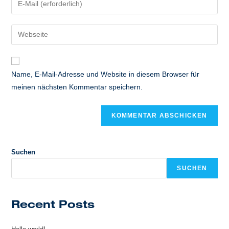
oder
deine
Benutzernamen
E-
Gib
zum
Mail-
deine
Kommentieren
Adresse
Website-
ein
zum
URL
Name, E-Mail-Adresse und Website in diesem Browser für
Kommentieren
ein
meinen nächsten Kommentar speichern.
ein
(optional)
Suchen
SUCHEN
Recent Posts