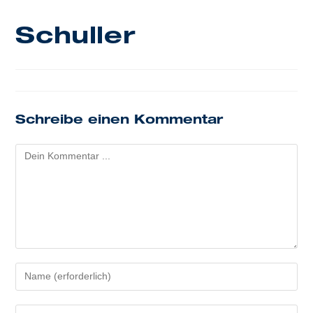
Schuller
Schreibe einen Kommentar
Kommentieren
Gib
deinen
Namen
Gib