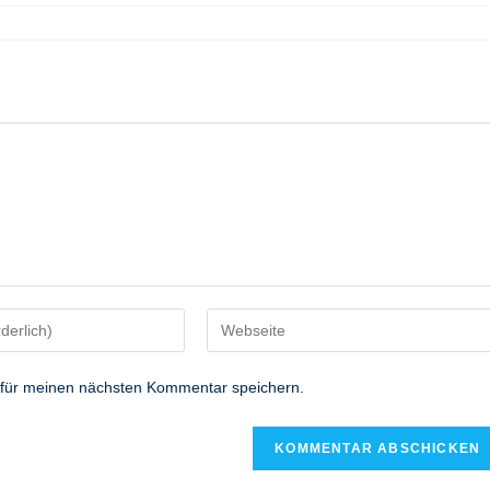
Gib
deine
Website-
 für meinen nächsten Kommentar speichern.
URL
ein
(optional)
n