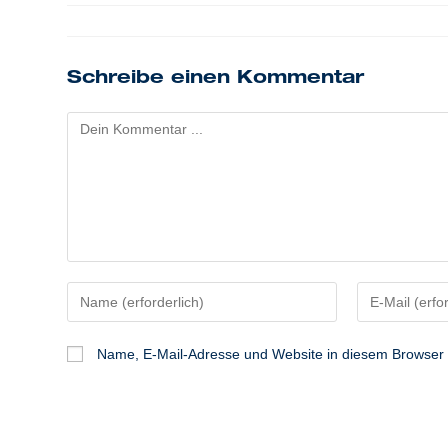
Schreibe einen Kommentar
Kommentieren
Gib
Gib
deinen
deine
Namen
E-
Name, E-Mail-Adresse und Website in diesem Browser
oder
Mail-
Benutzernamen
Adresse
zum
zum
Kommentieren
Kommentiere