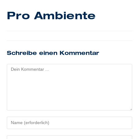
Pro Ambiente
Schreibe einen Kommentar
Kommentieren
Gib
deinen
Namen
Gib