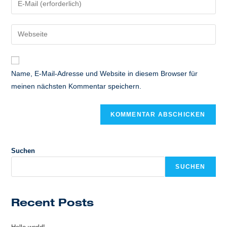
oder
deine
Benutzernamen
E-
Gib
zum
Mail-
deine
Kommentieren
Adresse
Website-
ein
zum
URL
Name, E-Mail-Adresse und Website in diesem Browser für
Kommentieren
ein
meinen nächsten Kommentar speichern.
ein
(optional)
Suchen
SUCHEN
Recent Posts