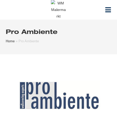
Zum
Inhalt
springen
Pro Ambiente
Home
»
Pro Ambiente