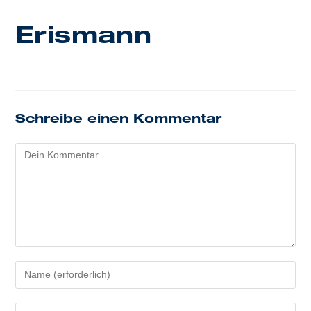
Erismann
Schreibe einen Kommentar
Kommentieren
Gib
deinen
Namen
Gib