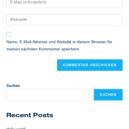
oder
deine
Benutzernamen
E-
Gib
zum
Mail-
deine
Kommentieren
Adresse
Website-
ein
zum
URL
Name, E-Mail-Adresse und Website in diesem Browser für
Kommentieren
ein
meinen nächsten Kommentar speichern.
ein
(optional)
Suchen
SUCHEN
Recent Posts